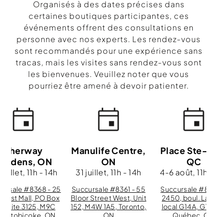
Organisés à des dates précises dans
certaines boutiques participantes, ces
événements offrent des consultations en
personne avec nos experts. Les rendez-vous
sont recommandés pour une expérience sans
tracas, mais les visites sans rendez-vous sont
les bienvenues. Veuillez noter que vous
pourriez être amené à devoir patienter.
Sherway
Manulife Centre,
Place Ste-F
ardens, ON
ON
QC
juillet, 11h - 14h
31 juillet, 11h - 14h
4-6 août, 11h - 
ursale #8368 - 25
Succursale #8361 - 55
Succursale #830
 West Mall, PO Box
Bloor Street West, Unit
2450, boul. Lauri
, Suite 3125, M9C
152, M4W 1A5, Toronto,
local G14A, G1V 2
8, Etobicoke, ON
ON
Québec, QC